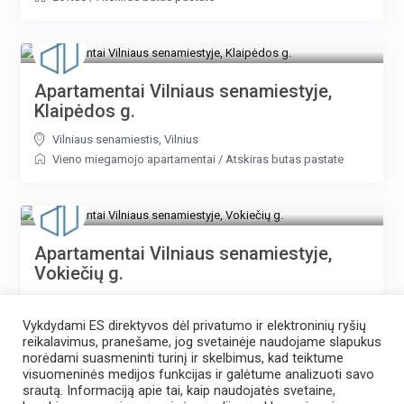
Apartamentai Vilniaus senamiestyje,
Klaipėdos g.
Vilniaus senamiestis
,
Vilnius
Vieno miegamojo apartamentai
/
Atskiras butas pastate
Apartamentai Vilniaus senamiestyje,
Vokiečių g.
Vilniaus senamiestis
,
Vilnius
Vieno miegamojo apartamentai
/
Atskiras butas pastate
Vykdydami ES direktyvos dėl privatumo ir elektroninių ryšių
reikalavimus, pranešame, jog svetainėje naudojame slapukus
norėdami suasmeninti turinį ir skelbimus, kad teiktume
visuomeninės medijos funkcijas ir galėtume analizuoti savo
1
2
3
4
srautą. Informaciją apie tai, kaip naudojatės svetaine,