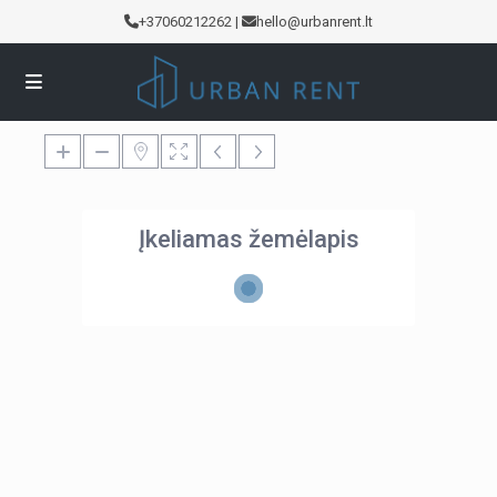
+37060212262
|
hello@urbanrent.lt
Įkeliamas žemėlapis