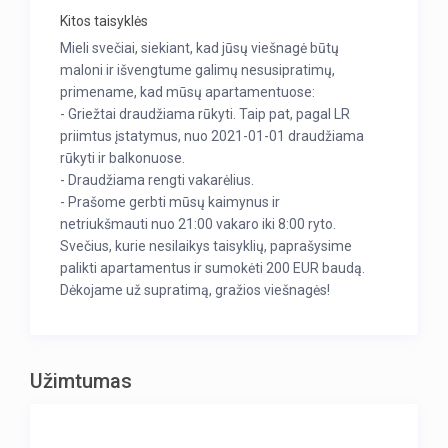
Kitos taisyklės
Mieli svečiai, siekiant, kad jūsų viešnagė būtų
maloni ir išvengtume galimų nesusipratimų,
primename, kad mūsų apartamentuose:
- Griežtai draudžiama rūkyti. Taip pat, pagal LR
priimtus įstatymus, nuo 2021-01-01 draudžiama
rūkyti ir balkonuose.
- Draudžiama rengti vakarėlius.
- Prašome gerbti mūsų kaimynus ir
netriukšmauti nuo 21:00 vakaro iki 8:00 ryto.
Svečius, kurie nesilaikys taisyklių, paprašysime
palikti apartamentus ir sumokėti 200 EUR baudą.
Dėkojame už supratimą, gražios viešnagės!
Užimtumas