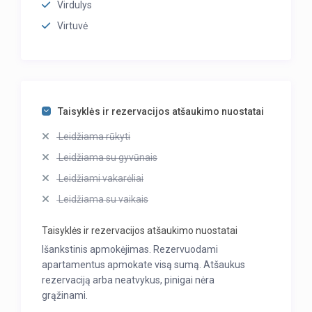
Virdulys
Virtuvė
Taisyklės ir rezervacijos atšaukimo nuostatai
Leidžiama rūkyti
Leidžiama su gyvūnais
Leidžiami vakarėliai
Leidžiama su vaikais
Taisyklės ir rezervacijos atšaukimo nuostatai
Išankstinis apmokėjimas. Rezervuodami
apartamentus apmokate visą sumą. Atšaukus
rezervaciją arba neatvykus, pinigai nėra
grąžinami.