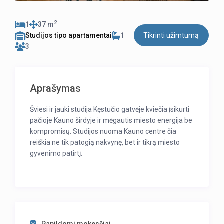
2
1
37 m
Studijos tipo apartamentai
1
Tikrinti užimtumą
3
Aprašymas
Šviesi ir jauki studija Kęstučio gatvėje kviečia įsikurti
pačioje
Kauno
širdyje ir mėgautis miesto energija be
kompromisų. Studijos nuoma Kauno centre čia
reiškia ne tik patogią nakvynę, bet ir tikrą miesto
gyvenimo patirtį.
Studija moderni, gyva ir apgalvota iki smulkmenų –
patogiai apsistos iki 3 svečių. Ramiam poilsiui
paruošta patogi dvigulė lova, o sofa-lova puikiai tiks
papildomam svečiui ar jaukiam vakarui. Virtuvė
pilnai įrengta – nuo šaldytuvo iki indų ir maisto