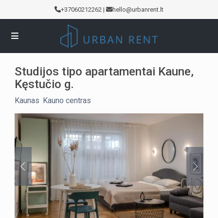
+37060212262
|
hello@urbanrent.lt
Studijos tipo apartamentai Kaune,
Kęstučio g.
Kaunas
,
Kauno centras