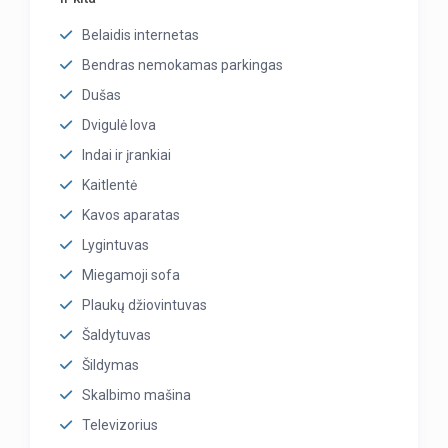
Belaidis internetas
Bendras nemokamas parkingas
Dušas
Dvigulė lova
Indai ir įrankiai
Kaitlentė
Kavos aparatas
Lygintuvas
Miegamoji sofa
Plaukų džiovintuvas
Šaldytuvas
Šildymas
Skalbimo mašina
Televizorius