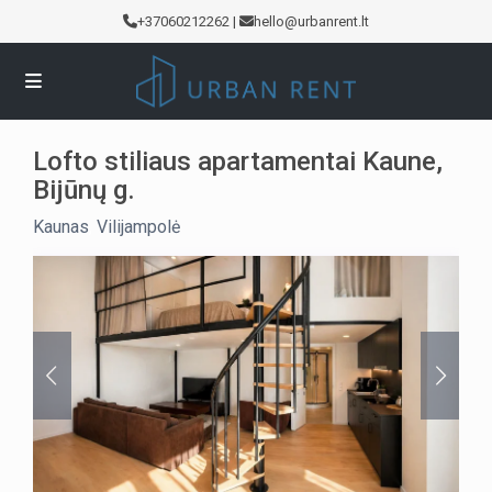
+37060212262
|
hello@urbanrent.lt
Lofto stiliaus apartamentai Kaune,
Bijūnų g.
Kaunas
,
Vilijampolė