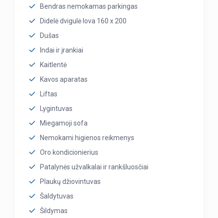
Bendras nemokamas parkingas
Didelė dvigulė lova 160 x 200
Dušas
Indai ir įrankiai
Kaitlentė
Kavos aparatas
Liftas
Lygintuvas
Miegamoji sofa
Nemokami higienos reikmenys
Oro kondicionierius
Patalynės užvalkalai ir rankšluosčiai
Plaukų džiovintuvas
Šaldytuvas
Šildymas