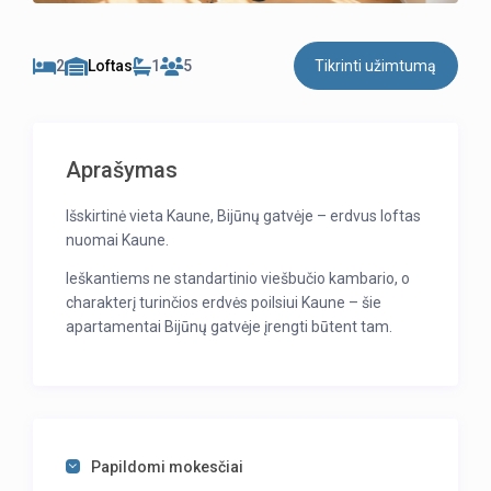
2
Loftas
1
5
Tikrinti užimtumą
Aprašymas
Išskirtinė vieta Kaune, Bijūnų gatvėje – erdvus loftas
nuomai Kaune.
Ieškantiems ne standartinio viešbučio kambario, o
charakterį turinčios erdvės poilsiui Kaune – šie
apartamentai Bijūnų gatvėje įrengti būtent tam.
Modernus lofto stiliaus interjeras, aukštos lubos ir
antresolė suteikia apartamentams išskirtinį jausmą,
kuriame miesto estetika susilieja su jaukumu ir
komfortu.
Vos įžengus pasitinka šviesi bei atvira erdvė, kurioje
Papildomi mokesčiai
svetainė natūraliai susijungia su virtuve. Tai vieta