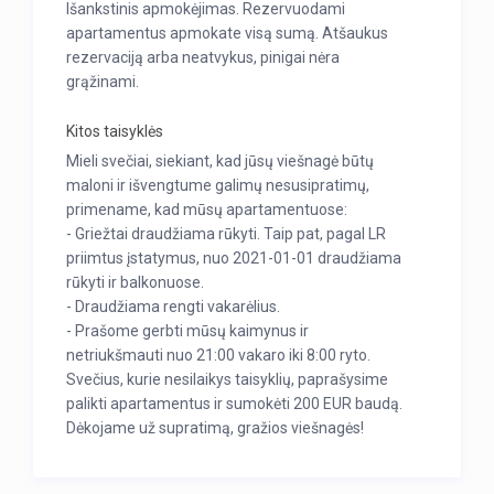
Išankstinis apmokėjimas. Rezervuodami
apartamentus apmokate visą sumą. Atšaukus
rezervaciją arba neatvykus, pinigai nėra
grąžinami.
Kitos taisyklės
Mieli svečiai, siekiant, kad jūsų viešnagė būtų
maloni ir išvengtume galimų nesusipratimų,
primename, kad mūsų apartamentuose:
- Griežtai draudžiama rūkyti. Taip pat, pagal LR
priimtus įstatymus, nuo 2021-01-01 draudžiama
rūkyti ir balkonuose.
- Draudžiama rengti vakarėlius.
- Prašome gerbti mūsų kaimynus ir
netriukšmauti nuo 21:00 vakaro iki 8:00 ryto.
Svečius, kurie nesilaikys taisyklių, paprašysime
palikti apartamentus ir sumokėti 200 EUR baudą.
Dėkojame už supratimą, gražios viešnagės!