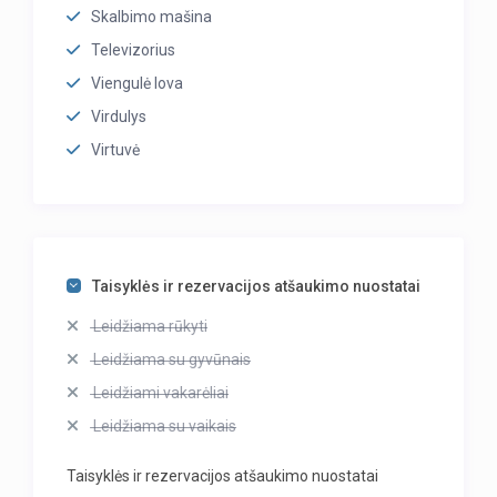
Skalbimo mašina
Televizorius
Viengulė lova
Virdulys
Virtuvė
Taisyklės ir rezervacijos atšaukimo nuostatai
Leidžiama rūkyti
Leidžiama su gyvūnais
Leidžiami vakarėliai
Leidžiama su vaikais
Taisyklės ir rezervacijos atšaukimo nuostatai