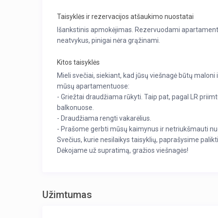
Taisyklės ir rezervacijos atšaukimo nuostatai
Išankstinis apmokėjimas. Rezervuodami apartament
neatvykus, pinigai nėra grąžinami.
Kitos taisyklės
Mieli svečiai, siekiant, kad jūsų viešnagė būtų malo
mūsų apartamentuose:
- Griežtai draudžiama rūkyti. Taip pat, pagal LR prii
balkonuose.
- Draudžiama rengti vakarėlius.
- Prašome gerbti mūsų kaimynus ir netriukšmauti nuo 
Svečius, kurie nesilaikys taisyklių, paprašysime pal
Dėkojame už supratimą, gražios viešnagės!
Užimtumas