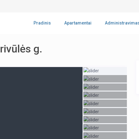
Pradinis
Apartamentai
Administravima
rivūlės g.