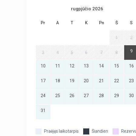
rugpjūčio 2026
Pr
A
T
K
Pn
Š
S
1
2
9
3
4
5
6
7
8
10
11
12
13
14
15
16
17
18
19
20
21
22
23
24
25
26
27
28
29
30
31
Praėjęs laikotarpis
Šiandien
Rezerv