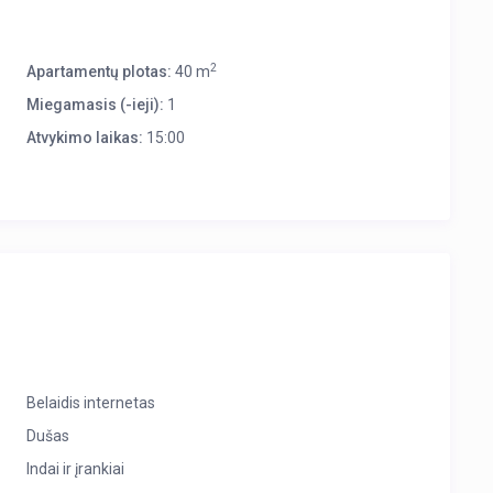
2
Apartamentų plotas:
40 m
Miegamasis (-ieji):
1
Atvykimo laikas:
15:00
Belaidis internetas
Dušas
Indai ir įrankiai