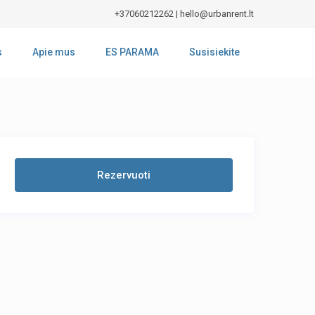
+37060212262
|
hello@urbanrent.lt
s
Apie mus
ES PARAMA
Susisiekite
Rezervuoti