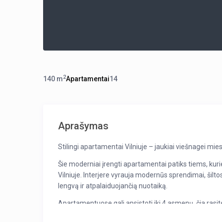
2
1
40 m
Apartamentai
1
4
Aprašymas
Stilingi apartamentai Vilniuje – jaukiai viešnagei mies
Šie moderniai įrengti apartamentai patiks tiems, kurie
Vilniuje. Interjere vyrauja modernūs sprendimai, šilto
lengvą ir atpalaiduojančią nuotaiką.
Apartamentuose gali apsistoti iki 4 asmenų, čia rasi
jaukią svetainės erdvę su sofa lova poilsiui. Pilnai įre