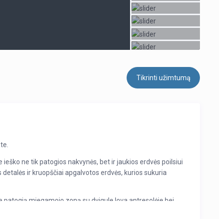
Tikrinti užimtumą
te.
 ieško ne tik patogios nakvynės, bet ir jaukios erdvės poilsiui
s detalės ir kruopščiai apgalvotos erdvės, kurios sukuria
te patogią miegamojo zoną su dvigule lova antresolėje bei
ngtoje virtuvėje patogu gaminti tiek greitus pusryčius, tiek