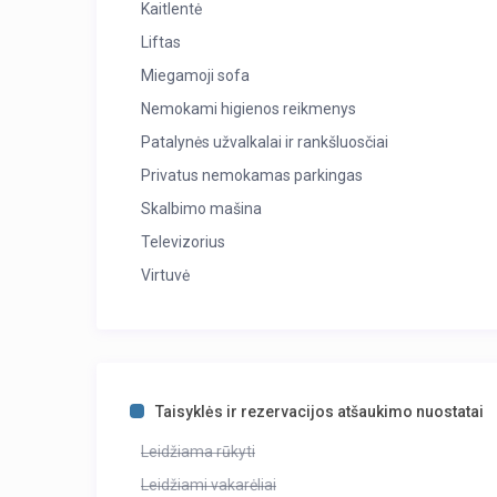
Kaitlentė
Liftas
Miegamoji sofa
Nemokami higienos reikmenys
Patalynės užvalkalai ir rankšluosčiai
Privatus nemokamas parkingas
Skalbimo mašina
Televizorius
Virtuvė
Taisyklės ir rezervacijos atšaukimo nuostatai
Leidžiama rūkyti
Leidžiami vakarėliai