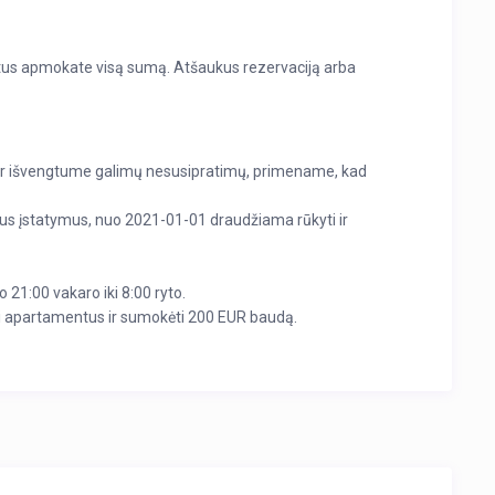
us apmokate visą sumą. Atšaukus rezervaciją arba
ni ir išvengtume galimų nesusipratimų, primename, kad
mtus įstatymus, nuo 2021-01-01 draudžiama rūkyti ir
21:00 vakaro iki 8:00 ryto.
ikti apartamentus ir sumokėti 200 EUR baudą.