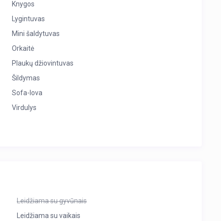
Knygos
Lygintuvas
Mini šaldytuvas
Orkaitė
Plaukų džiovintuvas
Šildymas
Sofa-lova
Virdulys
Leidžiama su gyvūnais
Leidžiama su vaikais