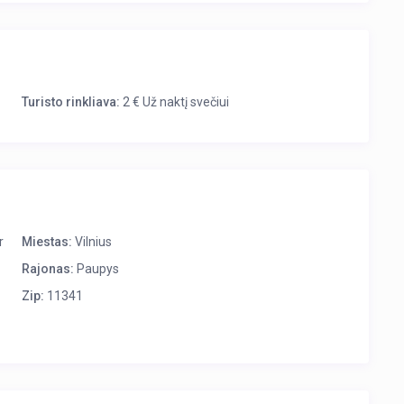
inei kavai, lėtam vakarui ar trumpam atokvėpiui po dienos
ti mėgautis ramesniu tempu net miesto centre.
i, televizorius, skalbimo mašina bei visi kiti reikalingi
Turisto rinkliava:
2 € Už naktį svečiui
 ilgesniam apsistojimui.
a. Vos išėję iš apartamentų galėsite pasiekti jaukius Paupio
rgų – vieną populiariausių miesto gastronominių taškų.
s erdvėmis, kūrybiška atmosfera bei artumu Užupiui ir
 ir gyvas miesto jausmas, šie stilingi apartamentai Vilniuje
r
Miestas:
Vilnius
 Čia galėsite mėgautis ne tik kokybišku poilsiu, bet ir viena
Rajonas:
Paupys
t todėl šie stilingi apartamentai Vilniuje puikiai tinka tiek
Zip:
11341